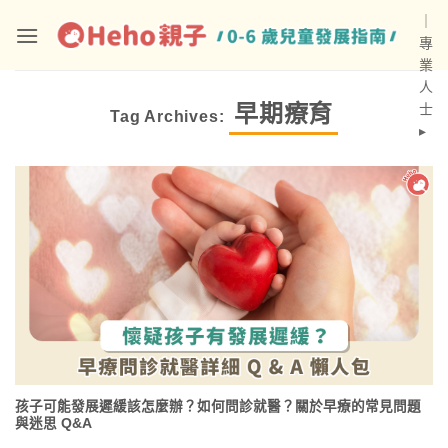
Skip
｜
to
專
content
業
人
早期療育
士
Tag Archives:
▸
孩子可能發展遲緩該怎麼辦？如何問診就醫？關於早療的常見問題
與迷思 Q&A