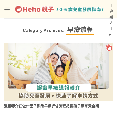
Skip
｜
to
專
content
業
人
早療流程
士
Category Archives:
▸
通報轉介在做什麼？熟悉早療評估流程把握孩子療育黃金期