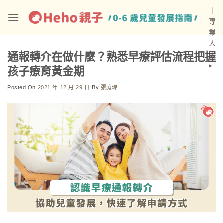
Skip
｜
to
專
content
業
人
士
通報轉介在做什麼？熟悉早療評估流程把握
▸
孩子療育黃金期
Posted On
2021 年 12 月 29 日
By
張庭瑋