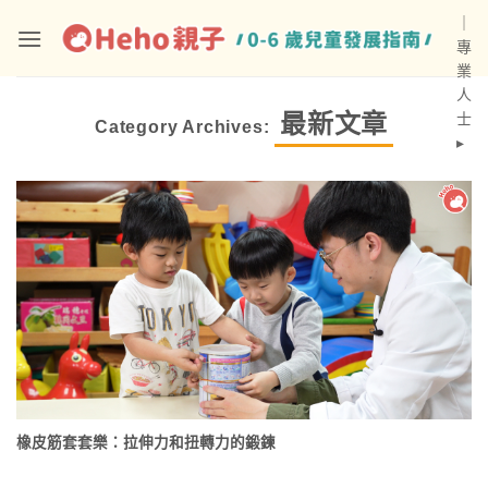
Skip
｜
to
專
content
業
人
最新文章
士
Category Archives:
▸
橡皮筋套套樂：拉伸力和扭轉力的鍛鍊