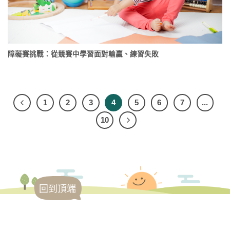
障礙賽挑戰：從競賽中學習面對輸贏、練習失敗
1
2
3
4
5
6
7
...
10
回到頂端