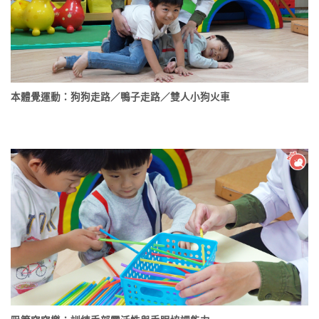
本體覺運動：狗狗走路／鴨子走路／雙人小狗火車