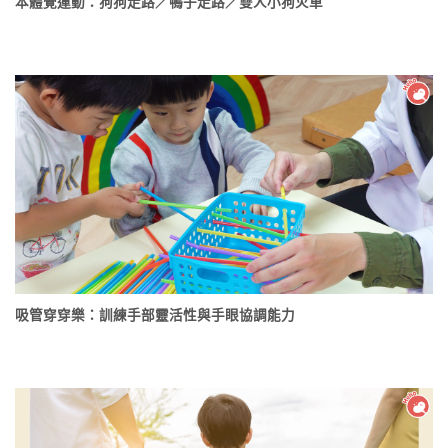
本體覺運動：狗狗走路／鴨子走路／雙人小狗火車
吸管穿穿樂：訓練手部靈活性與手眼協調能力