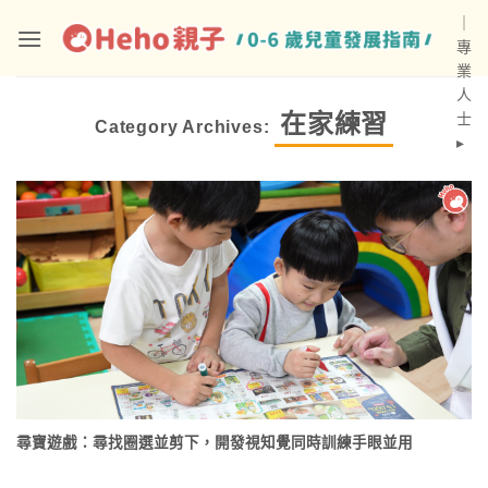
Skip
｜
to
專
content
業
人
在家練習
士
Category Archives:
▸
尋寶遊戲：尋找圈選並剪下，開發視知覺同時訓練手眼並用