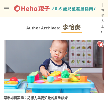
Skip
｜
to
專
content
業
人
李怡麥
士
Author Archives:
▸
菜市場買菜趣：記憶力與視知覺的雙重訓練